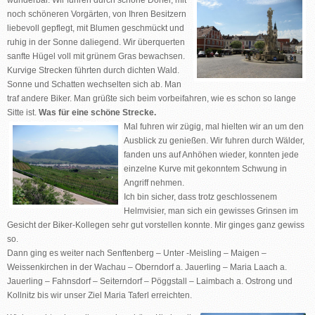
wunderbar.
Wir fuhren durch schöne Dörfer, mit
noch schöneren Vorgärten, von Ihren Besitzern
liebevoll gepflegt, mit Blumen geschmückt und
ruhig in der Sonne daliegend. Wir überquerten
sanfte Hügel voll mit grünem Gras bewachsen.
Kurvige Strecken führten durch dichten Wald.
Sonne und Schatten wechselten sich ab. Man
traf andere Biker. Man grüßte sich beim vorbeifahren, wie es schon so lange
Sitte ist.
Was für eine schöne Strecke.
Mal fuhren wir zügig, mal hielten wir an um den
Ausblick zu genießen. Wir fuhren durch Wälder,
fanden uns auf Anhöhen wieder, konnten jede
einzelne Kurve mit gekonntem Schwung in
Angriff nehmen.
Ich bin sicher, dass trotz geschlossenem
Helmvisier, man sich ein gewisses Grinsen im
Gesicht der Biker-Kollegen sehr gut vorstellen konnte. Mir ginges ganz gewiss
so.
Dann ging es weiter nach Senftenberg – Unter -Meisling – Maigen –
Weissenkirchen in der Wachau – Oberndorf a. Jauerling – Maria Laach a.
Jauerling – Fahnsdorf – Seiterndorf – Pöggstall – Laimbach a. Ostrong und
Kollnitz bis wir unser Ziel Maria Taferl erreichten.