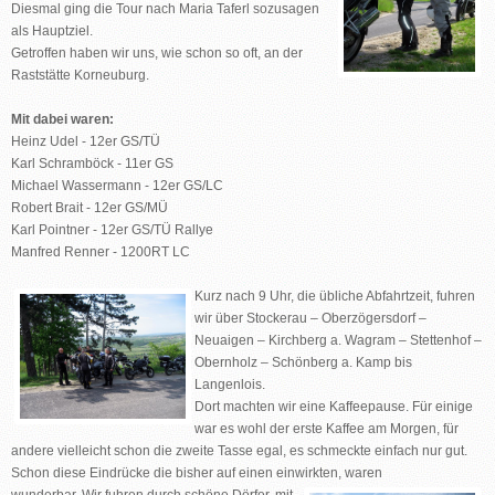
Diesmal ging die Tour nach Maria Taferl sozusagen
als Hauptziel.
Getroffen haben wir uns, wie schon so oft, an der
Raststätte Korneuburg.
Mit dabei waren:
Heinz Udel - 12er GS/TÜ
Karl Schramböck - 11er GS
Michael Wassermann - 12er GS/LC
Robert Brait - 12er GS/MÜ
Karl Pointner - 12er GS/TÜ Rallye
Manfred Renner - 1200RT LC
Kurz nach 9 Uhr, die übliche Abfahrtzeit, fuhren
wir über Stockerau – Oberzögersdorf –
Neuaigen – Kirchberg a. Wagram – Stettenhof –
Obernholz – Schönberg a. Kamp bis
Langenlois.
Dort machten wir eine Kaffeepause. Für einige
war es wohl der erste Kaffee am Morgen, für
andere vielleicht schon die zweite Tasse egal, es schmeckte einfach nur gut.
Schon diese Eindrücke die bisher auf einen einwirkten, waren