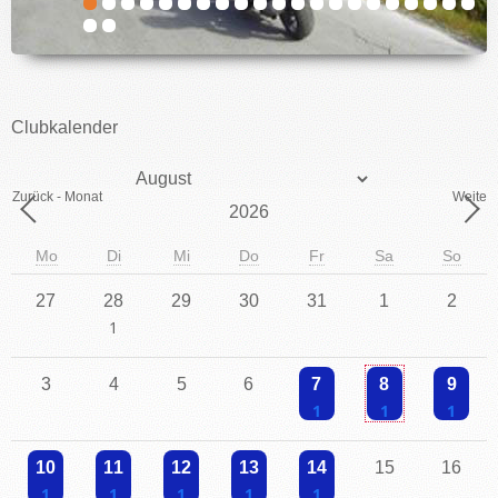
IMPRESSUM
Clubkalender
Monat
Zurück - Monat
Weiter 
Jahr
Mo
Di
Mi
Do
Fr
Sa
So
27
28
29
30
31
1
2
Einzelne Veranstaltung
3
4
5
6
7
8
9
Einzelne Veranstaltung
Einzelne Veranstaltu
Einzelne V
10
11
12
13
14
15
16