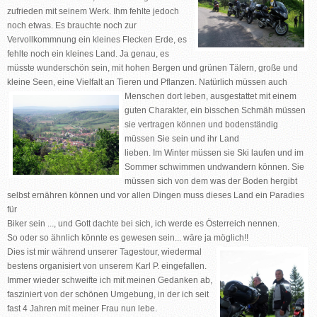
zufrieden mit seinem Werk. Ihm fehlte jedoch
noch etwas. Es brauchte noch zur
Vervollkommnung ein kleines Flecken Erde, es
fehlte noch ein kleines Land. Ja genau, es
müsste wunderschön sein, mit hohen Bergen und grünen Tälern, große und
kleine Seen, eine Vielfalt an Tieren und Pflanzen. Natürlich müssen auch
Menschen dort leben,
ausgestattet mit einem
guten Charakter, ein bisschen Schmäh müssen
sie vertragen können und bodenständig
müssen Sie sein und ihr Land
lieben. Im Winter müssen sie Ski laufen und im
Sommer schwimmen undwandern können. Sie
müssen sich von dem was der Boden hergibt
selbst ernähren können und vor allen Dingen muss dieses Land ein Paradies
für
Biker sein ..., und Gott dachte bei sich, ich werde es Österreich nennen.
So oder so ähnlich könnte es gewesen sein... wäre ja möglich!!
Dies ist mir während unserer Tagestour, wiedermal
bestens organisiert von unserem Karl P. eingefallen.
Immer wieder schweifte ich mit meinen Gedanken ab,
fasziniert von der schönen Umgebung, in der ich seit
fast 4 Jahren mit meiner Frau nun lebe.