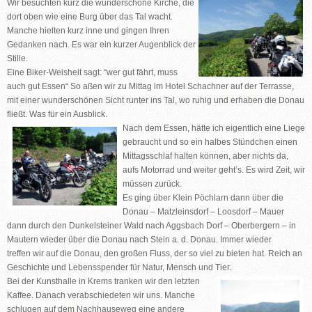
Wir besuchten kurz die wunderschöne Kirche, die
dort oben wie eine Burg über das Tal wacht.
Manche hielten kurz inne und gingen Ihren
Gedanken nach. Es war ein kurzer Augenblick der
Stille.
Eine Biker-Weisheit sagt: “wer gut fährt, muss
auch gut Essen“ So aßen wir zu Mittag im Hotel Schachner auf der Terrasse,
mit einer wunderschönen Sicht runter ins Tal, wo ruhig und erhaben die Donau
fließt. Was für ein Ausblick.
Nach dem Essen, hätte ich eigentlich eine Liege
gebraucht und so ein halbes Stündchen einen
Mittagsschlaf halten können, aber nichts da,
aufs Motorrad und weiter geht’s. Es wird Zeit, wir
müssen zurück.
Es ging über Klein Pöchlarn dann über die
Donau – Matzleinsdorf – Loosdorf – Mauer
dann durch den Dunkelsteiner Wald nach Aggsbach Dorf – Oberbergern – in
Mautern wieder über die Donau nach Stein a. d. Donau. Immer wieder
treffen wir auf die Donau, den großen Fluss, der so viel zu bieten hat. Reich an
Geschichte und Lebensspender für Natur, Mensch und Tier.
Bei der Kunsthalle in Krems tranken wir den letzten
Kaffee. Danach verabschiedeten wir uns. Manche
schlugen auf dem Nachhauseweg eine andere