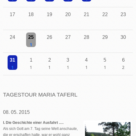
Einzelne Veranstaltung
Einzelne Veranstaltung
Einzelne Veranstaltung
Einzelne Veranstaltung
Einzelne Veranstaltung
17
18
19
20
21
22
23
24
25
26
27
28
29
30
Einzelne Veranstaltung
31
1
2
3
4
5
6
Einzelne Veranstaltung
Einzelne Veranstaltung
Einzelne Veranstaltung
Einzelne Veranstaltung
Einzelne Veranstaltung
Einzelne Veranstaltu
2 Veransta
TAGESTOUR MARIA TAFERL
08. 05. 2015
I. Die Geschichte einer Ausfahrt ….
Als sich Gott am 7. Tag seine Welt anschaute,
die er erschaffen hatte, war er wohl ganz