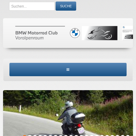
Search
SUCHE
...
BMW MCV HOME
CLUBINFO
TERMINE
ACCESSORIES
KONTAKT