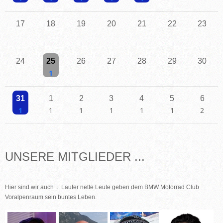
Einzelne Veranstaltung
Einzelne Veranstaltung
Einzelne Veranstaltung
Einzelne Veranstaltung
Einzelne Veranstaltung
17
18
19
20
21
22
23
24
25
26
27
28
29
30
Einzelne Veranstaltung
31
1
2
3
4
5
6
Einzelne Veranstaltung
Einzelne Veranstaltung
Einzelne Veranstaltung
Einzelne Veranstaltung
Einzelne Veranstaltung
Einzelne Veranstaltu
2 Veransta
UNSERE MITGLIEDER ...
Hier sind wir auch ... Lauter nette Leute geben dem BMW Motorrad Club
Voralpenraum sein buntes Leben.