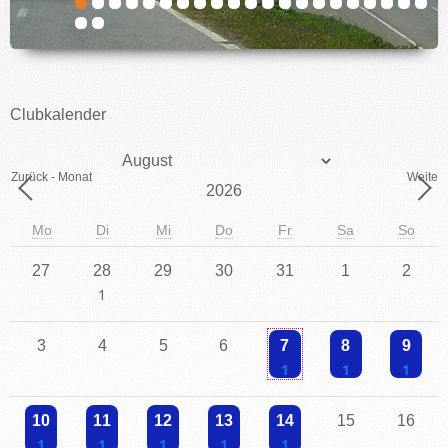
IMPRESSUM
Clubkalender
Monat
Zurück - Monat
Weiter 
Jahr
Mo
Di
Mi
Do
Fr
Sa
So
27
28
29
30
31
1
2
Einzelne Veranstaltung
3
4
5
6
7
8
9
Einzelne Veranstaltung
Einzelne Veranstaltu
Einzelne V
10
11
12
13
14
15
16