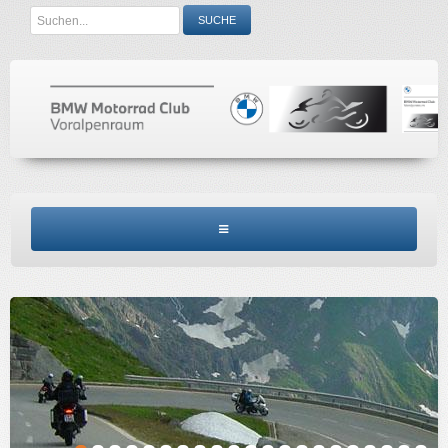
Search
SUCHE
...
BMW MCV HOME
CLUBINFO
TERMINE
ACCESSORIES
KONTAKT