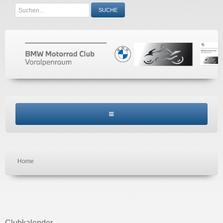
Search
SUCHE
...
BMW MCV HOME
CLUBINFO
Home
TERMINE
ACCESSORIES
KONTAKT
Clubkalender