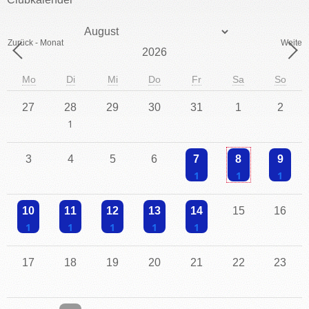
IMPRESSUM
Monat
Zurück - Monat
Weiter 
Jahr
Mo
Di
Mi
Do
Fr
Sa
So
27
28
29
30
31
1
2
Einzelne Veranstaltung
3
4
5
6
7
8
9
Einzelne Veranstaltung
Einzelne Veranstaltu
Einzelne V
10
11
12
13
14
15
16
Einzelne Veranstaltung
Einzelne Veranstaltung
Einzelne Veranstaltung
Einzelne Veranstaltung
Einzelne Veranstaltung
17
18
19
20
21
22
23