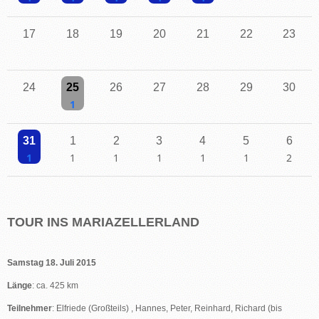
Einzelne Veranstaltung
Einzelne Veranstaltung
Einzelne Veranstaltung
Einzelne Veranstaltung
Einzelne Veranstaltung
17
18
19
20
21
22
23
24
25
26
27
28
29
30
Einzelne Veranstaltung
31
1
2
3
4
5
6
Einzelne Veranstaltung
Einzelne Veranstaltung
Einzelne Veranstaltung
Einzelne Veranstaltung
Einzelne Veranstaltung
Einzelne Veranstaltu
2 Veransta
TOUR INS MARIAZELLERLAND
Samstag 18. Juli 2015
Länge
: ca. 425 km
Teilnehmer
: Elfriede (Großteils) , Hannes, Peter, Reinhard, Richard (bis