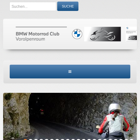
Search
SUCHE
...
BMW MCV HOME
CLUBINFO
TERMINE
ACCESSORIES
KONTAKT