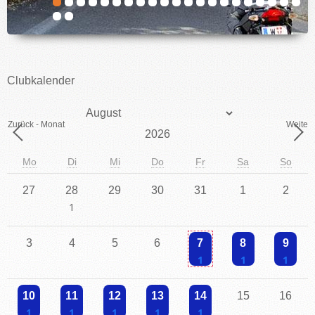
IMPRESSUM
Clubkalender
Monat
Zurück - Monat
Weiter 
Jahr
Mo
Di
Mi
Do
Fr
Sa
So
27
28
29
30
31
1
2
Einzelne Veranstaltung
3
4
5
6
7
8
9
Einzelne Veranstaltung
Einzelne Veranstaltu
Einzelne V
10
11
12
13
14
15
16