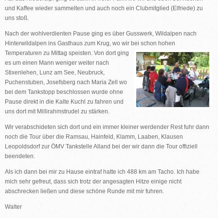
und Kaffee wieder sammelten und auch noch ein Clubmitglied (Elfriede) zu
uns stoß.
Nach der wohlverdienten Pause ging es über Gusswerk, Wildalpen nach
Hinterwildalpen ins Gasthaus zum Krug, wo wir bei schon hohen
Temperaturen zu Mittag speisten. Von dort ging
es um einen Mann weniger weiter nach
Stixenlehen, Lunz am See, Neubruck,
Puchenstuben, Josefsberg nach Maria Zell wo
bei dem Tankstopp beschlossen wurde ohne
Pause direkt in die Kalte Kuchl zu fahren und
uns dort mit Millirahmstrudel zu stärken.
Wir verabschideten sich dort und ein immer kleiner werdender Rest fuhr dann
noch die Tour über die Ramsau, Hainfeld, Klamm, Laaben, Klausen
Leopoldsdorf zur ÖMV Tankstelle Alland bei der wir dann die Tour offiziell
beendeten.
Als ich dann bei mir zu Hause eintraf hatte ich 488 km am Tacho. Ich habe
mich sehr gefreut, dass sich trotz der angesagten Hitze einige nicht
abschrecken ließen und diese schöne Runde mit mir fuhren.
Walter