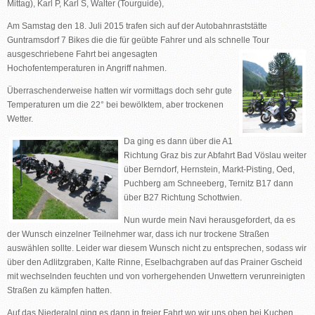
Mittag), Karl P, Karl S, Walter (Tourguide),
Am Samstag den 18. Juli 2015 trafen sich auf der Autobahnraststätte
Guntramsdorf 7 Bikes die die für geübte Fahrer und als schnelle
Tour
ausgeschriebene Fahrt bei angesagten
Hochofentemperaturen in Angriff nahmen.
Überraschenderweise hatten wir vormittags doch sehr gute
Temperaturen um die 22° bei bewölktem, aber trockenen
Wetter.
Da ging es dann über die A1
Richtung Graz bis zur Abfahrt Bad Vöslau weiter
über Berndorf, Hernstein, Markt-Pisting, Oed,
Puchberg am Schneeberg, Ternitz B17 dann
über B27 Richtung Schottwien.
Nun wurde mein Navi herausgefordert, da es
der Wunsch einzelner Teilnehmer war, dass ich nur trockene Straßen
auswählen sollte. Leider war diesem Wunsch nicht zu entsprechen, sodass wir
über den Adlitzgraben, Kalte Rinne, Eselbachgraben auf das Prainer Gscheid
mit wechselnden feuchten und von vorhergehenden Unwettern verunreinigten
Straßen zu kämpfen hatten.
Auf das Niederalpl ging es dann in freier Fahrt wo wir uns oben bei Kuchen